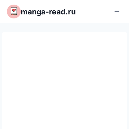
Перейти
manga-read.ru
к
содержимому