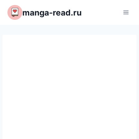
Перейти
manga-read.ru
к
содержимому