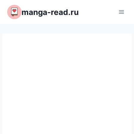
Перейти
manga-read.ru
к
содержимому