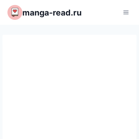
Перейти
manga-read.ru
к
содержимому