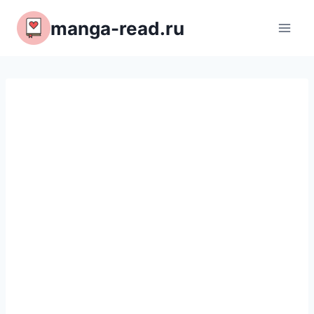
Перейти
manga-read.ru
к
содержимому