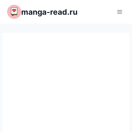
Перейти
manga-read.ru
к
содержимому