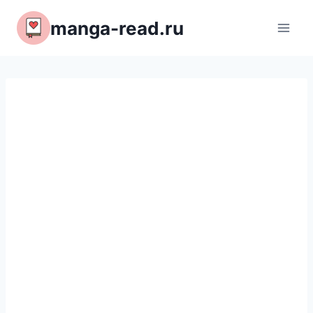
Перейти
manga-read.ru
к
содержимому