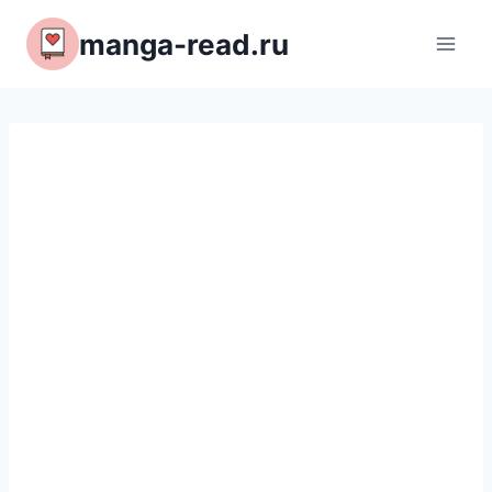
Перейти
manga-read.ru
к
содержимому