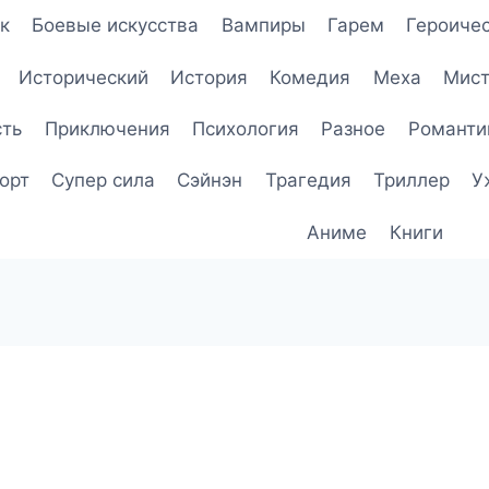
к
Боевые искусства
Вампиры
Гарем
Героичес
Исторический
История
Комедия
Меха
Мист
сть
Приключения
Психология
Разное
Романти
орт
Супер сила
Сэйнэн
Трагедия
Триллер
У
Аниме
Книги