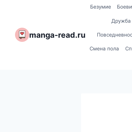
Перейти
Безумие
Боеви
к
содержимому
Дружба
manga-read.ru
Повседневно
Смена пола
Сп