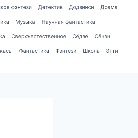
кое фэнтези
Детектив
Додзинси
Драма
ика
Музыка
Научная фантастика
ка
Сверхъестественное
Сёдзё
Сёнэн
жасы
Фантастика
Фэнтези
Школа
Этти