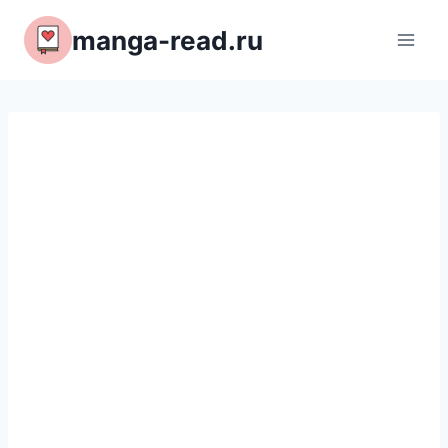
Перейти
manga-read.ru
к
содержимому