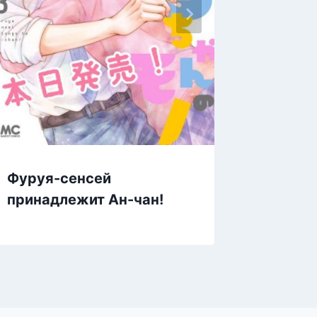
И в мо
Фуруя-сенсей
любов
принадлежит Ан-чан!