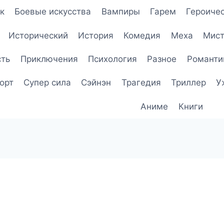
к
Боевые искусства
Вампиры
Гарем
Героичес
Исторический
История
Комедия
Меха
Мист
сть
Приключения
Психология
Разное
Романти
орт
Супер сила
Сэйнэн
Трагедия
Триллер
У
Аниме
Книги