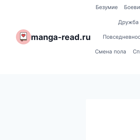
Перейти
Безумие
Боеви
к
содержимому
Дружба
manga-read.ru
Повседневно
Смена пола
Сп