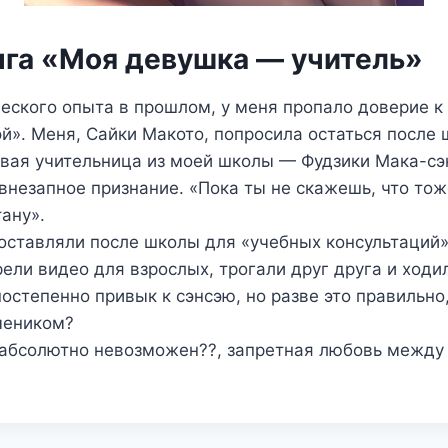
нга «Моя девушка — учитель»
еского опыта в прошлом, у меня пропало доверие к
й». Меня, Сайки Макото, попросила остаться после
ивая учительница из моей школы — Фудзики Мака-с
е внезапное признание. «Пока ты не скажешь, что то
тану».
 оставляли после школы для «учебных консультаций»
ели видео для взрослых, трогали друг друга и ходи
остепенно привык к сэнсэю, но разве это правильно,
чеником?
 абсолютно невозможен??, запретная любовь между