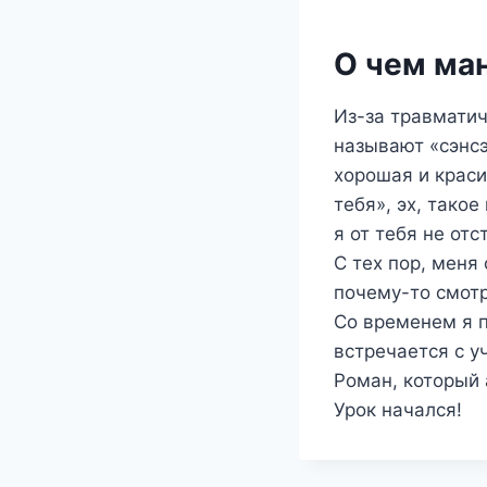
О чем ма
Из-за травматич
называют «сэнсэ
хорошая и крас
тебя», эх, тако
я от тебя не отс
С тех пор, меня
почему-то смотр
Со временем я п
встречается с у
Роман, который
Урок начался!