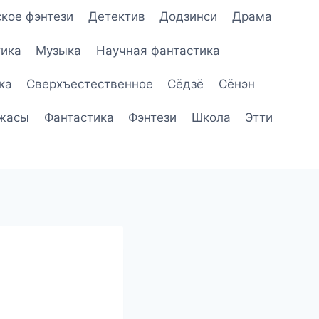
кое фэнтези
Детектив
Додзинси
Драма
ика
Музыка
Научная фантастика
ка
Сверхъестественное
Сёдзё
Сёнэн
жасы
Фантастика
Фэнтези
Школа
Этти