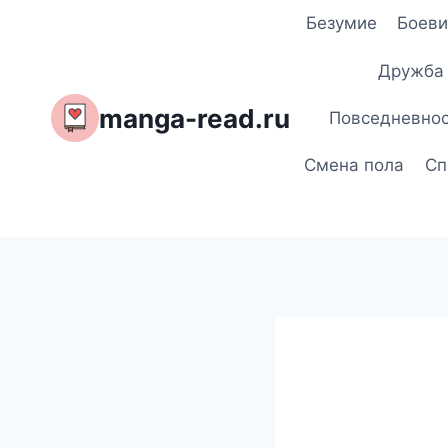
Перейти
Безумие
Боеви
к
содержимому
Дружба
manga-read.ru
Повседневно
Смена пола
Сп