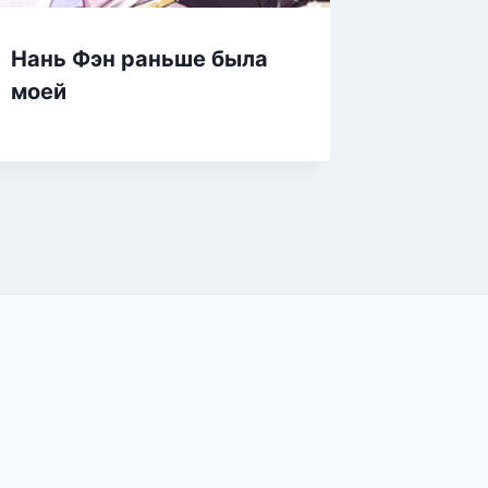
Лиса и
Нань Фэн раньше была
моей