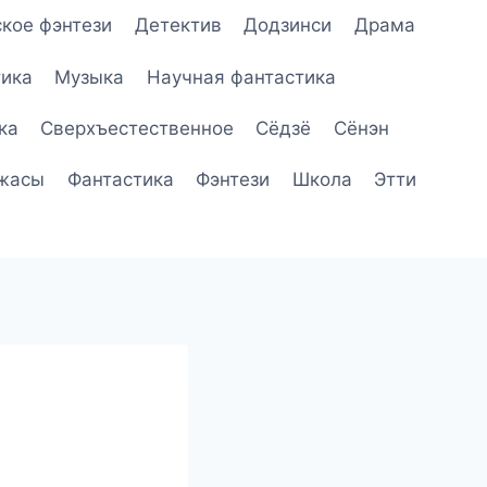
кое фэнтези
Детектив
Додзинси
Драма
ика
Музыка
Научная фантастика
ка
Сверхъестественное
Сёдзё
Сёнэн
жасы
Фантастика
Фэнтези
Школа
Этти