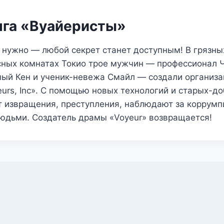
нга «Вуайеристы»
 нужно — любой секрет станет доступным! В грязны
сных комнатах Токио трое мужчин — профессионал Ч
мый Кен и ученик-невежа Смайл — создали организ
urs, Inc». С помощью новых технологий и старых-д
т извращения, преступления, наблюдают за коррум
юдьми. Создатель драмы «Voyeur» возвращается!