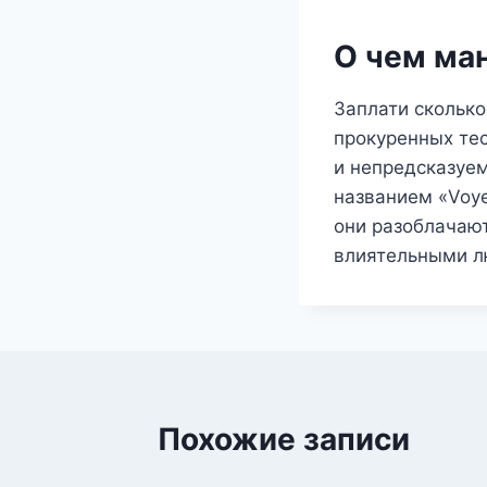
О чем ма
Заплати сколько
прокуренных те
и непредсказуе
названием «Voye
они разоблачаю
влиятельными л
Похожие записи