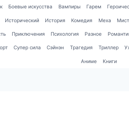
к
Боевые искусства
Вампиры
Гарем
Героичес
Исторический
История
Комедия
Меха
Мист
сть
Приключения
Психология
Разное
Романти
орт
Супер сила
Сэйнэн
Трагедия
Триллер
У
Аниме
Книги