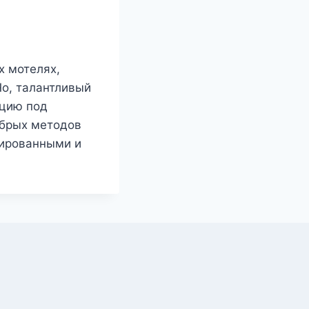
х мотелях,
о, талантливый
ацию под
обрых методов
пированными и