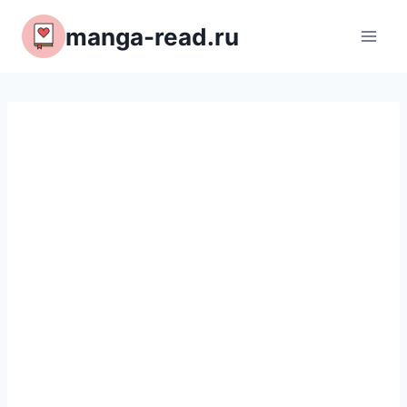
Перейти
manga-read.ru
к
содержимому