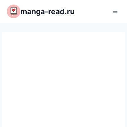
Перейти
manga-read.ru
к
содержимому