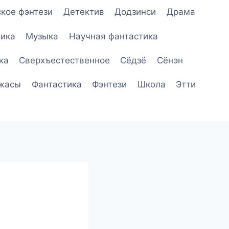
кое фэнтези
Детектив
Додзинси
Драма
ика
Музыка
Научная фантастика
ка
Сверхъестественное
Сёдзё
Сёнэн
жасы
Фантастика
Фэнтези
Школа
Этти