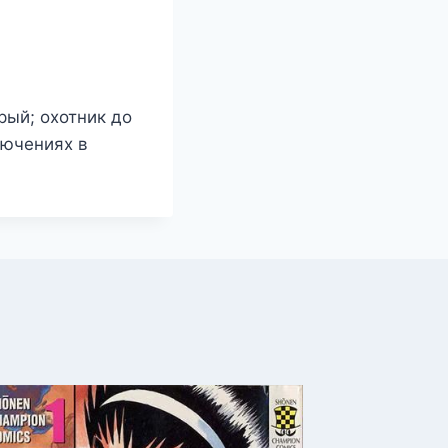
брый; охотник до
лючениях в