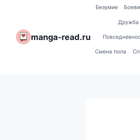
Перейти
Безумие
Боеви
к
содержимому
Дружба
manga-read.ru
Повседневно
Смена пола
Сп