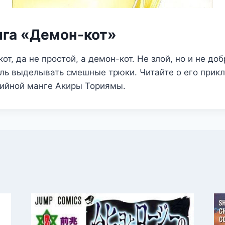
нга «Демон-кот»
от, да не простой, а демон-кот. Не злой, но и не до
ель выделывать смешные трюки. Читайте о его прик
дийной манге Акиры Ториямы.