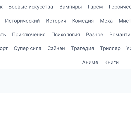
к
Боевые искусства
Вампиры
Гарем
Героичес
Исторический
История
Комедия
Меха
Мист
сть
Приключения
Психология
Разное
Романти
орт
Супер сила
Сэйнэн
Трагедия
Триллер
У
Аниме
Книги