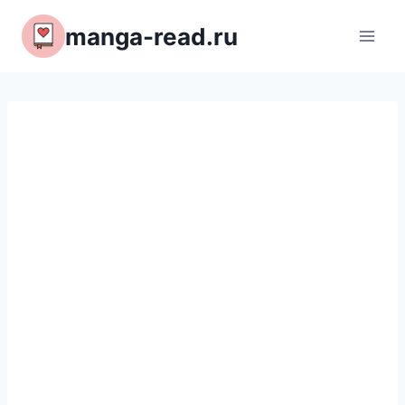
Перейти
manga-read.ru
к
содержимому