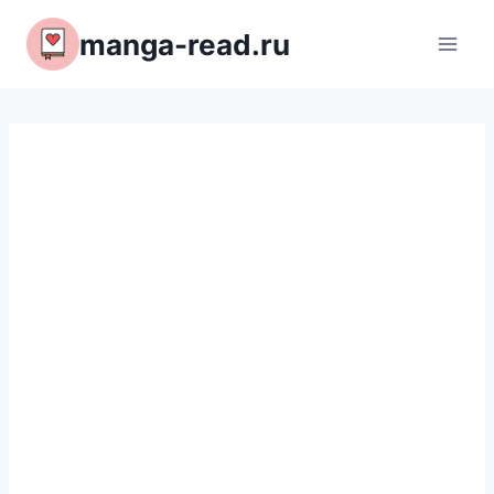
Перейти
manga-read.ru
к
содержимому