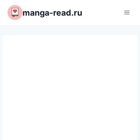
Перейти
manga-read.ru
к
содержимому