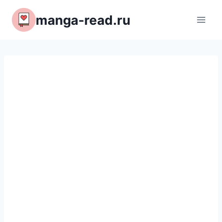
Перейти
manga-read.ru
к
содержимому