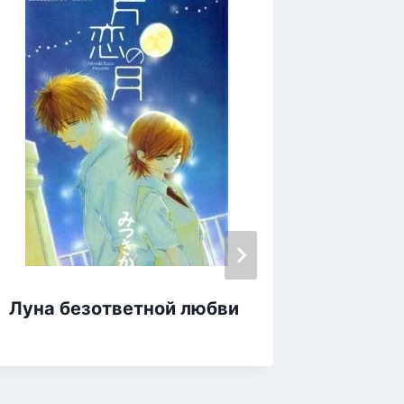
Луна безответной любви
Обмани