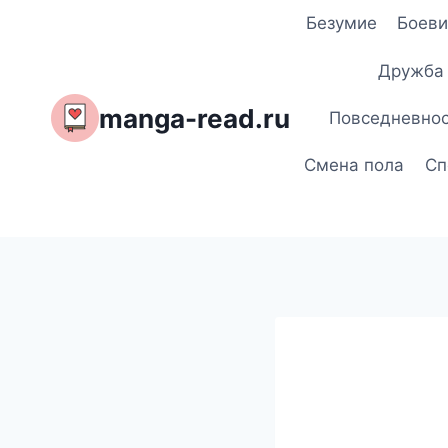
Перейти
Безумие
Боеви
к
содержимому
Дружба
manga-read.ru
Повседневно
Смена пола
Сп