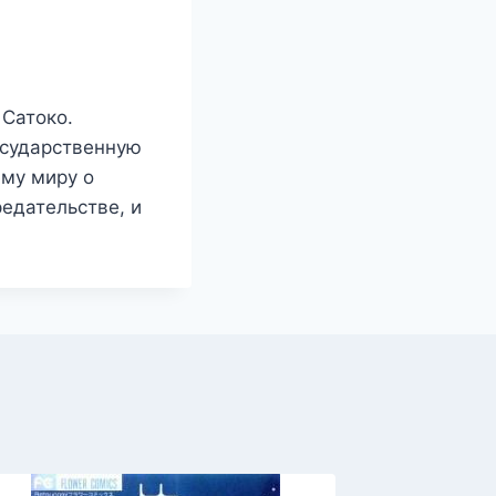
 Сатоко.
осударственную
ему миру о
редательстве, и