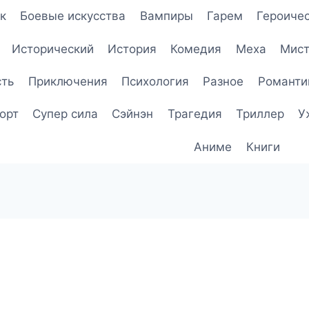
к
Боевые искусства
Вампиры
Гарем
Героичес
Исторический
История
Комедия
Меха
Мист
сть
Приключения
Психология
Разное
Романти
орт
Супер сила
Сэйнэн
Трагедия
Триллер
У
Аниме
Книги