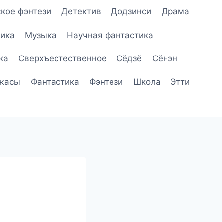
кое фэнтези
Детектив
Додзинси
Драма
ика
Музыка
Научная фантастика
ка
Сверхъестественное
Сёдзё
Сёнэн
жасы
Фантастика
Фэнтези
Школа
Этти