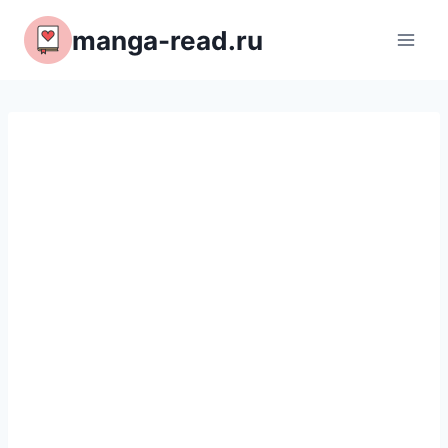
Перейти
manga-read.ru
к
содержимому