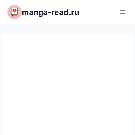
Перейти
manga-read.ru
к
содержимому