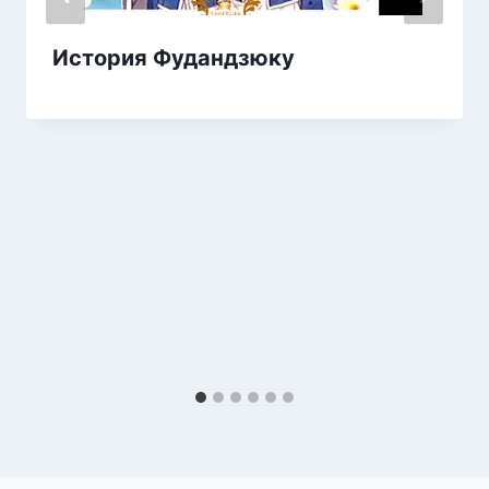
История Фудандзюку