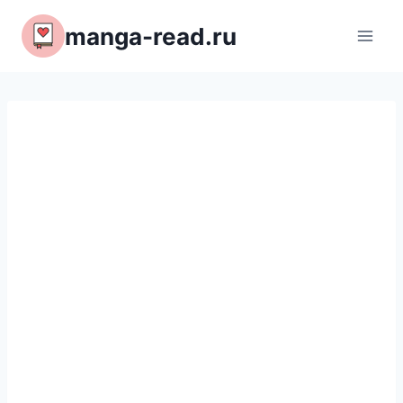
Перейти
manga-read.ru
к
содержимому