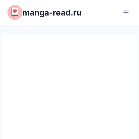
Перейти
manga-read.ru
к
содержимому