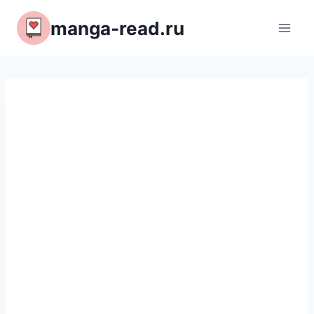
Перейти
manga-read.ru
к
содержимому