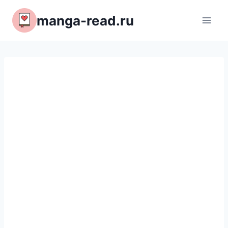
Перейти
manga-read.ru
к
содержимому