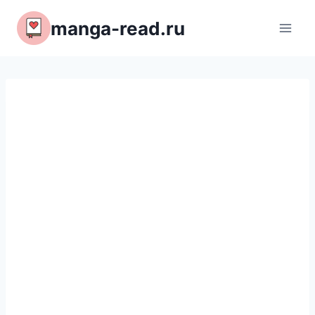
Перейти
manga-read.ru
к
содержимому