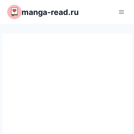
Перейти
manga-read.ru
к
содержимому