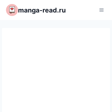
Перейти
manga-read.ru
к
содержимому