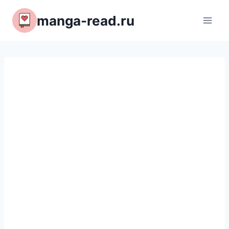
Перейти
manga-read.ru
к
содержимому