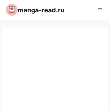
Перейти
manga-read.ru
к
содержимому