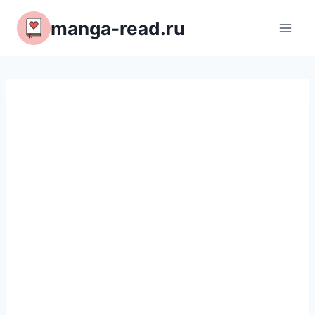
Перейти
manga-read.ru
к
содержимому