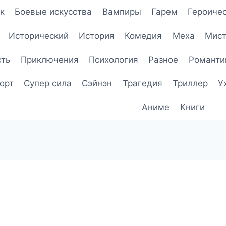
к
Боевые искусства
Вампиры
Гарем
Героичес
Исторический
История
Комедия
Меха
Мист
сть
Приключения
Психология
Разное
Романти
орт
Супер сила
Сэйнэн
Трагедия
Триллер
У
Аниме
Книги