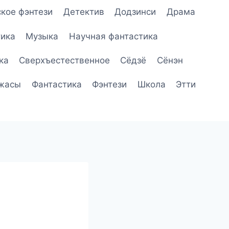
кое фэнтези
Детектив
Додзинси
Драма
ика
Музыка
Научная фантастика
ка
Сверхъестественное
Сёдзё
Сёнэн
жасы
Фантастика
Фэнтези
Школа
Этти