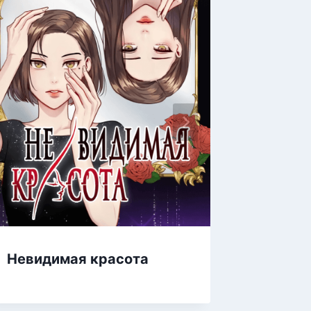
В убий
Невидимая красота