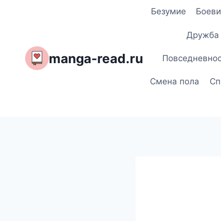
Перейти
Безумие
Боеви
к
содержимому
Дружба
manga-read.ru
Повседневно
Смена пола
Сп