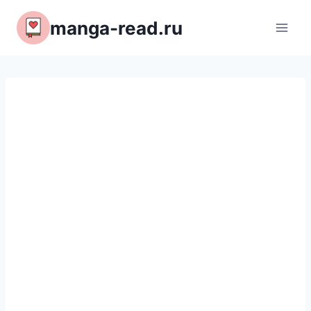
Перейти
manga-read.ru
к
содержимому