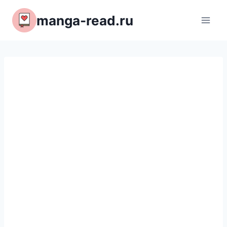
Перейти
manga-read.ru
к
содержимому