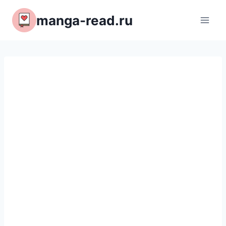
Перейти
manga-read.ru
к
содержимому