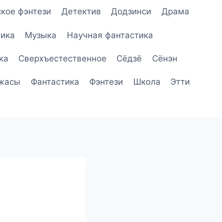
кое фэнтези
Детектив
Додзинси
Драма
ика
Музыка
Научная фантастика
ка
Сверхъестественное
Сёдзё
Сёнэн
жасы
Фантастика
Фэнтези
Школа
Этти