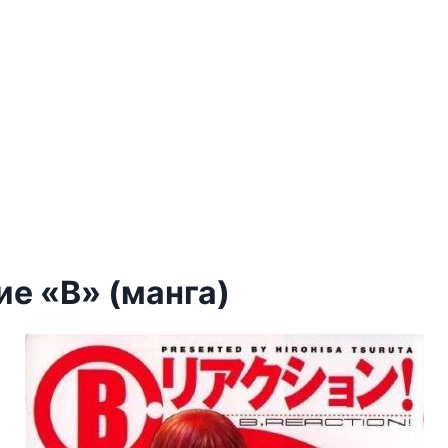
ие «B» (манга)