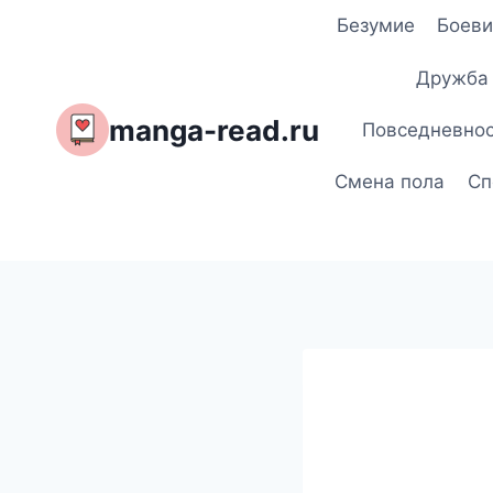
Перейти
Безумие
Боеви
к
содержимому
Дружба
manga-read.ru
Повседневно
Смена пола
Сп