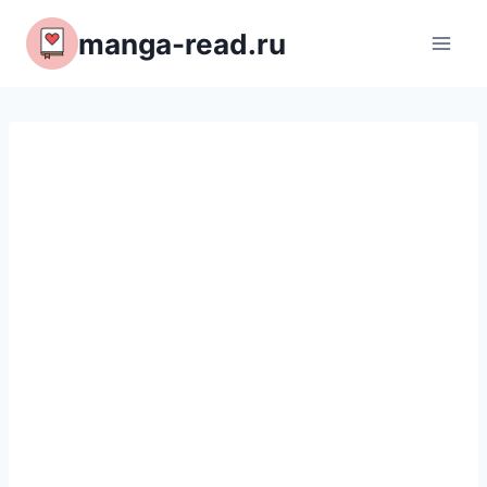
Перейти
manga-read.ru
к
содержимому