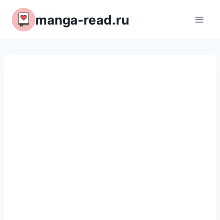
Перейти
manga-read.ru
к
содержимому