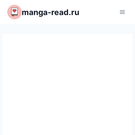
Перейти
manga-read.ru
к
содержимому