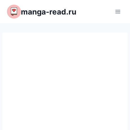
Перейти
manga-read.ru
к
содержимому