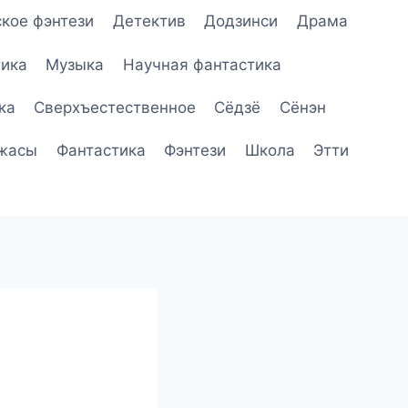
кое фэнтези
Детектив
Додзинси
Драма
ика
Музыка
Научная фантастика
ка
Сверхъестественное
Сёдзё
Сёнэн
жасы
Фантастика
Фэнтези
Школа
Этти