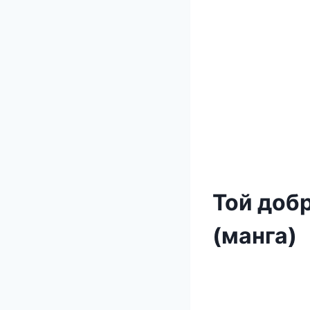
Той доб
(манга)