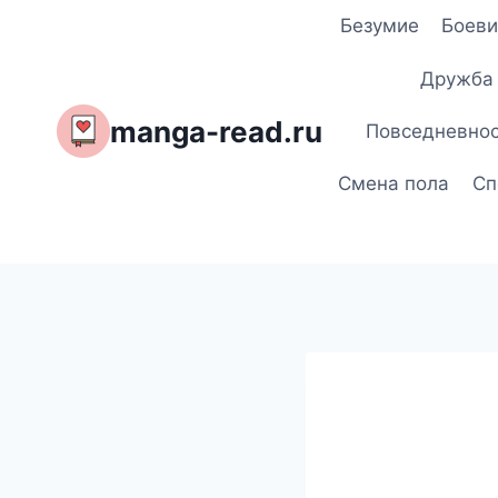
Перейти
Безумие
Боеви
к
содержимому
Дружба
manga-read.ru
Повседневно
Смена пола
Сп