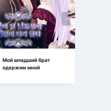
Тенево
вечер
Мой младший брат
одержим мной