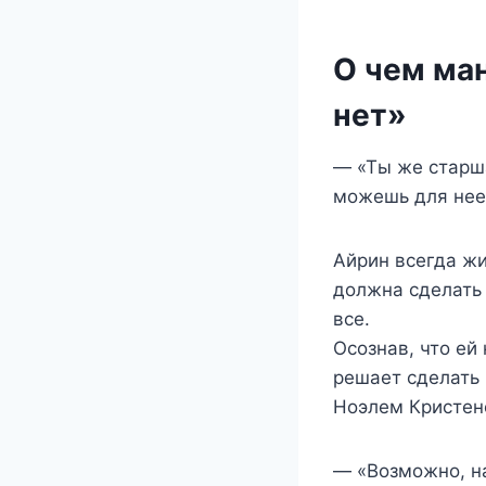
О чем ма
нет»
— «Ты же старша
можешь для нее
Айрин всегда жи
должна сделать 
все.
Осознав, что ей
решает сделать 
Ноэлем Кристено
— «Возможно, на