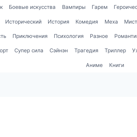
к
Боевые искусства
Вампиры
Гарем
Героичес
Исторический
История
Комедия
Меха
Мист
сть
Приключения
Психология
Разное
Романти
орт
Супер сила
Сэйнэн
Трагедия
Триллер
У
Аниме
Книги