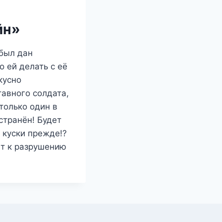
йн»
 был дан
о ей делать с её
кусно
тавного солдата,
только один в
странён! Будет
 куски прежде!?
ет к разрушению