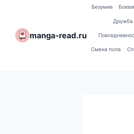
Перейти
Безумие
Боеви
к
содержимому
Дружба
manga-read.ru
Повседневно
Смена пола
Сп