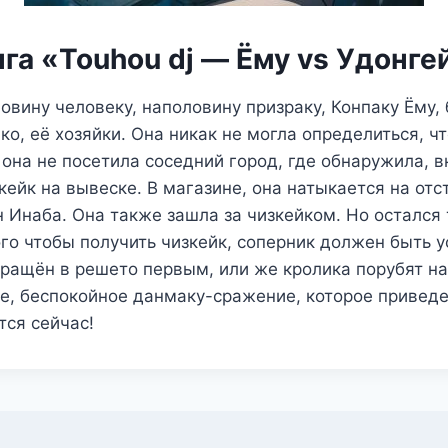
га «Touhou dj — Ёму vs Удонге
вину человеку, наполовину призраку, Конпаку Ёму,
о, её хозяйки. Она никак не могла определиться, чт
она не посетила соседний город, где обнаружила, в
ейк на вывеске. В магазине, она натыкается на отс
 Инаба. Она также зашла за чизкейком. Но остался 
го чтобы получить чизкейк, соперник должен быть у
ращён в решето первым, или же кролика порубят на
е, беспокойное данмаку-сражение, которое привед
тся сейчас!