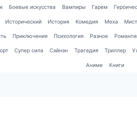
к
Боевые искусства
Вампиры
Гарем
Героичес
Исторический
История
Комедия
Меха
Мист
сть
Приключения
Психология
Разное
Романти
орт
Супер сила
Сэйнэн
Трагедия
Триллер
У
Аниме
Книги