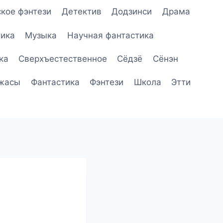
кое фэнтези
Детектив
Додзинси
Драма
ика
Музыка
Научная фантастика
ка
Сверхъестественное
Сёдзё
Сёнэн
жасы
Фантастика
Фэнтези
Школа
Этти