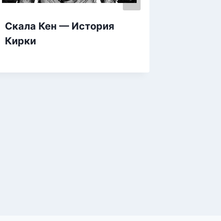
Скала Кен — История
Кирки
Аванг