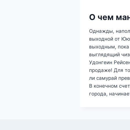
О чем ман
Однажды, наполо
выходной от Ююк
выходным, пока 
выглядящий чизк
Удонгеин Рейсен
продаже! Для то
ли самурай прев
В конечном счет
города, начинае