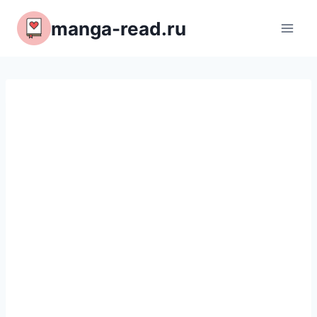
Перейти
manga-read.ru
к
содержимому