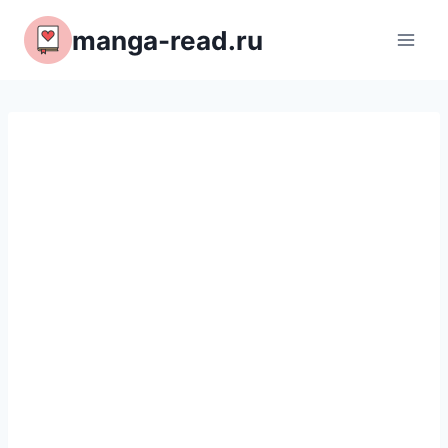
Перейти
manga-read.ru
к
содержимому