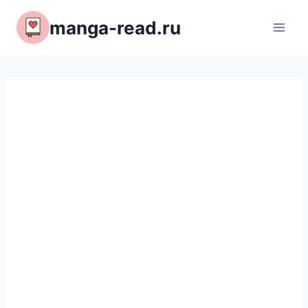
Перейти
manga-read.ru
к
содержимому