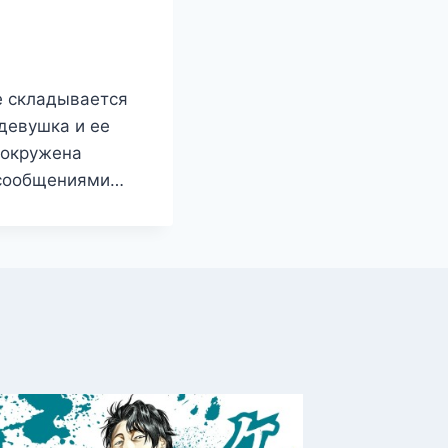
е складывается
 девушка и ее
и окружена
и сообщениями…