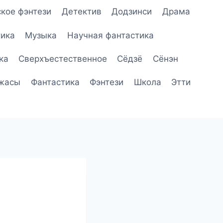
кое фэнтези
Детектив
Додзинси
Драма
ика
Музыка
Научная фантастика
ка
Сверхъестественное
Сёдзё
Сёнэн
жасы
Фантастика
Фэнтези
Школа
Этти