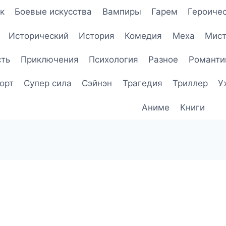
к
Боевые искусства
Вампиры
Гарем
Героичес
Исторический
История
Комедия
Меха
Мист
сть
Приключения
Психология
Разное
Романти
орт
Супер сила
Сэйнэн
Трагедия
Триллер
У
Аниме
Книги