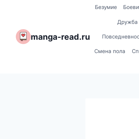
Перейти
Безумие
Боеви
к
содержимому
Дружба
manga-read.ru
Повседневно
Смена пола
Сп