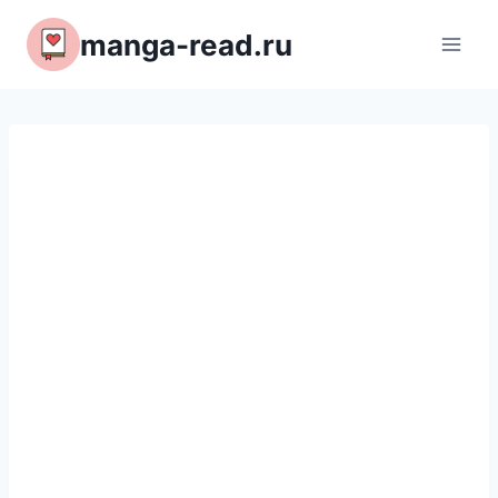
Перейти
manga-read.ru
к
содержимому