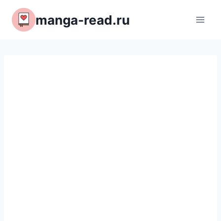
Перейти
manga-read.ru
к
содержимому