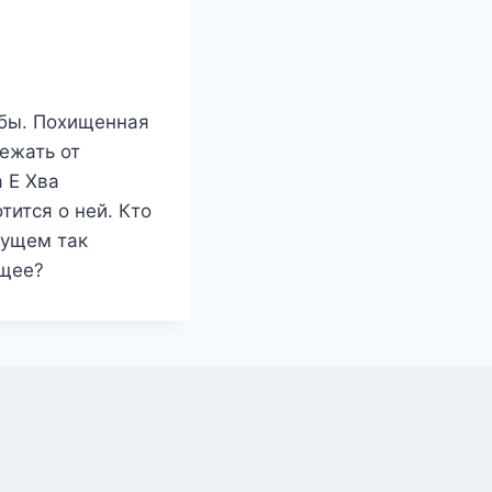
ьбы. Похищенная
ежать от
а Е Хва
тится о ней. Кто
дущем так
ущее?