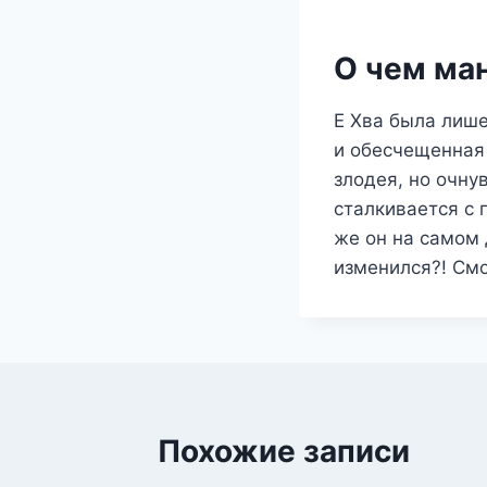
О чем ма
Е Хва была лиш
и обесчещенная
злодея, но очну
сталкивается с 
же он на самом
изменился?! Смо
Похожие записи