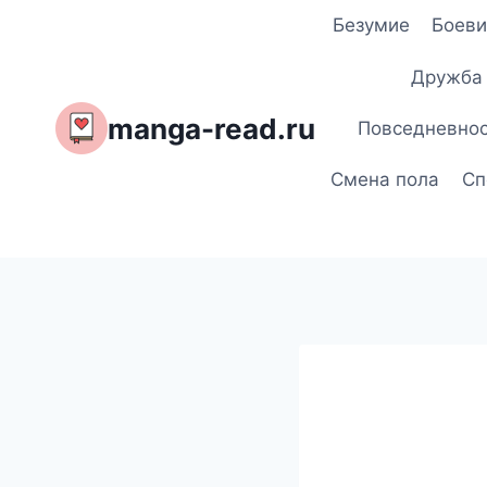
Перейти
Безумие
Боеви
к
содержимому
Дружба
manga-read.ru
Повседневно
Смена пола
Сп