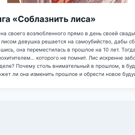
нга «Соблазнить лиса»
ена своего возлюбленного прямо в день своей свад
 лисом девушка решается на самоубийство, дабы сб
вшись, она переместилась в прошлое на 10 лет. Тогд
похитителем… которого не помнит. Лис искренне забо
 деле? Почему столь внимательный в прошлом, в бу
жет ли она изменить прошлое и обрести новое буд