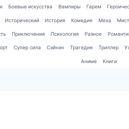
к
Боевые искусства
Вампиры
Гарем
Героичес
Исторический
История
Комедия
Меха
Мист
сть
Приключения
Психология
Разное
Романти
орт
Супер сила
Сэйнэн
Трагедия
Триллер
У
Аниме
Книги