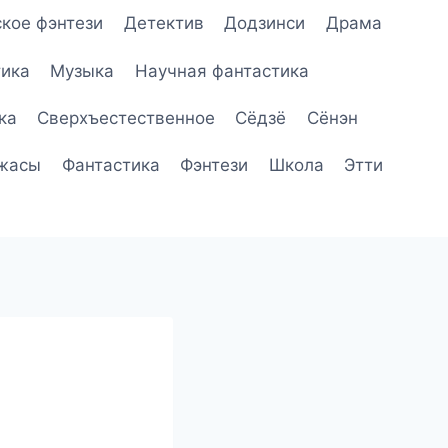
кое фэнтези
Детектив
Додзинси
Драма
ика
Музыка
Научная фантастика
ка
Сверхъестественное
Сёдзё
Сёнэн
жасы
Фантастика
Фэнтези
Школа
Этти